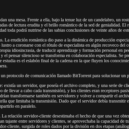
an una mesa. Frente a ella, bajo la tenue luz de un candelabro, un rostro
as de lectura erudita y el brillo romántico de la sed de genialidad. El r
idad toda podrá nutrirse de las sabias conclusiones de veinte años de est
icas. La erudición romántica dio paso a la dinámica de producción especia
ro lustro a coronarse con el rótulo de especialista en algún recoveco d
propia idiosincrasia, de traducir aprendizaje y formación personal en pe
 y el pensar silencioso se transforma en colaboración especialista. Se p
e estudia es el eslabón final de la cadena en la que fluyen los conocimi
nera.
ió un protocolo de comunicación llamado BitTorrent para solucionar un 
te: existía un servidor, que poseía el archivo completo, y una serie de c
 de llevar a cabo cada transmisión), y los clientes eran receptores pasiv
rían transformarse también en servidores y volver a compartir el archiv
lla que limitaba la transmisión. Dado que el servidor debía transmitir e
partirlo en paralelo.
La relación servidor-cliente desestimaba el hecho de que una vez obteni
tan tajante entre servidores y clientes, se aprovechaba la capacidad de t
dor-cliente, surgida de roles dados por la división en dos etapas (análog