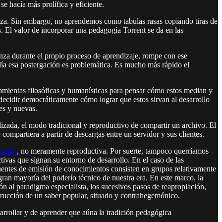
e hacía más prolífica y eficiente.
anza. Sin embargo, no aprendemos como tabulas rasas copiando tiras de
 El valor de incorporar una pedagogía Torrent se da en las
anza durante el propio proceso de aprendizaje, rompe con ese
día esa postergación es problemática. Es mucho más rápido el
ramientas filosóficas y humanísticas para pensar cómo estos median y
 decidir democráticamente cómo lograr que estos sirvan al desarrollo
es y nuevas.
alizada, el modo tradicional y reproductivo de compartir un archivo. El
compartiera a partir de descargas entre un servidor y sus clientes.
uctiva
, no meramente reproductiva. Por suerte, tampoco querríamos
tivas que signan su entorno de desarrollo. En el caso de las
s fuentes de emisión de conocimientos consisten en grupos relativamente
ran mayoría del poderío técnico de nuestra era. En este marco, la
 al paradigma especialista, los sucesivos pasos de reapropiación,
trucción de un saber popular, situado y contrahegemónico.
arrollar y de aprender que aúna la tradición pedagógica