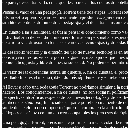
de pares, descentralizada, en la que desaparecían los cuellos de botel
Pensar el valor de una pedagogía Torrent tiene dos etapas. Torrent s
bits, nuestro aprendizaje no es meramente reproductivo, aprendemos i
similitudes entre el dominio de la pedagogía y el de la transmisión de 
En cuanto a las similitudes, es útil al pensar el conocimiento como v
individualismo del estudio como mera formación personal a la espera 
desarrollo y la difusión en los usos de nuevas tecnologías (y de todas 
El desarrollo técnico y la difusión del uso de nuevas tecnologías en 
construyen nuestras vidas, y por consiguiente, más rápidos que nuestr
democrático, justo y libre de nuestra sociedad. No podemos permitirno
El valor de las diferencias marca un quiebre. A fin de cuentas, el pro
resultado final es el mismo (obtenido más rápidamente y en relación de
Al llevar a cabo una pedagogía Torrent no podríamos simular a la pe
hacerlo. Los conocimientos, a fin de cuenta, no son social ni política
perspectivas filosóficas respecto de las nuevas tecnologías y de los de
acríticos del
statu quo
, financiados en parte por el departamento de de
suerte de “teléfono descompuesto” que se incorpora en la aplicación 
diálogo y enseñanza conjunta hacen compatibles los procesos de rápid
Una pedagogía Torrent, precisamente por nuestra incapacidad de repro
latinoamericana y popular con la valoración del poderío técnico de la