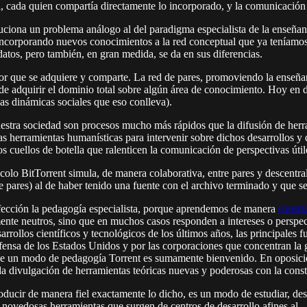
la, cada quien compartía directamente lo incorporado, y la comunicación s
oluciona un problema análogo al del paradigma especialista de la enseñ
ncorporando nuevos conocimientos a la red conceptual que ya teníamos.
datos, pero también, en gran medida, se da en sus diferencias.
alor que se adquiere y comparte. La red de pares, promoviendo la enseñ
de adquirir el dominio total sobre algún área de conocimiento. Hoy en 
las dinámicas sociales que eso conlleva).
nuestra sociedad son procesos mucho más rápidos que la difusión de her
as herramientas humanísticas para intervenir sobre dichos desarrollos y
s cuellos de botella que ralenticen la comunicación de perspectivas útil
tocolo BitTorrent simula, de manera colaborativa, entre pares y descentr
 pares) al de haber tenido una fuente con el archivo terminado y que se 
rfección la pedagogía especialista, porque aprendemos de manera
constr
mente neutros, sino que en muchos casos responden a intereses o perspec
sarrollos científicos y tecnológicos de los últimos años, las principale
fensa de los Estados Unidos y por las corporaciones que concentran la g
de un modo de pedagogía Torrent es sumamente bienvenido. En oposición
a divulgación de herramientas teóricas nuevas y poderosas con la cons
ducir de manera fiel exactamente lo dicho, es un modo de estudiar, des
s novedosas herramientas que surgen de centros de desarrollo afines al