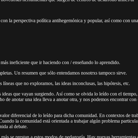
 con la perspectiva política antihegemónica y popular, así como con un
 más ineficiente que ir haciendo con / enseñando lo aprendido.
letas. Un resumen que sólo entendamos nosotrxs tampoco sirve.
 líneas que no exploramos, las ideas inconclusas, las hipótesis, etc.
 ideas que vayan surgiendo. Así como se olvida lo leído con el tiempo, t
o de anotar una idea lleva a anotar otra, y nos podemos encontrar con q
or diferencial de lo leído para dicha comunidad. En contextos de traba
Cuando la comunidad está orientada a trabajar algún problema particular,
nida al debate.
 más se prestan a estos modos de pedagogía. Hay nuevas herramientas e