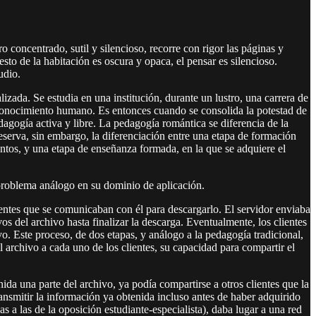
 concentrado, sutil y silencioso, recorre con rigor las páginas y
esto de la habitación es oscura y opaca, el pensar es silencioso.
udio.
lizada. Se estudia en una institución, durante un lustro, una carrera de
el conocimiento humano. Es entonces cuando se consolida la potestad de
dagogía activa y libre. La pedagogía romántica se diferencia de la
reserva, sin embargo, la diferenciación entre una etapa de formación
entos, y una etapa de enseñanza formada, en la que se adquiere el
problema análogo en su dominio de aplicación.
lientes que se comunicaban con él para descargarlo. El servidor enviaba
os del archivo hasta finalizar la descarga. Eventualmente, los clientes
o. Este proceso, de dos etapas, y análogo a la pedagogía tradicional,
l archivo a cada uno de los clientes, su capacidad para compartir el
da una parte del archivo, ya podía compartirse a otros clientes que la
ransmitir la información ya obtenida incluso antes de haber adquirido
as a las de la oposición estudiante-especialista), daba lugar a una red