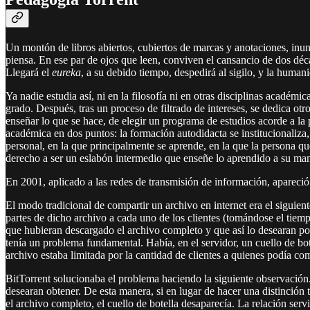
Un montón de libros abiertos, cubiertos de marcas y anotaciones, inund
piensa. En ese par de ojos que leen, conviven el cansancio de dos décad
Llegará el
eureka
, a su debido tiempo, despedirá al sigilo, y la human
Ya nadie estudia así, ni en la filosofía ni en otras disciplinas académ
grado. Después, tras un proceso de filtrado de intereses, se dedica ot
enseñar lo que se hace, de elegir un programa de estudios acorde a la 
académica en dos puntos: la formación autodidacta se institucionaliza,
personal, en la que principalmente se aprende, en la que la persona qu
derecho a ser un eslabón intermedio que enseñe lo aprendido a su ma
En 2001, aplicado a las redes de transmisión de información, aparec
El modo tradicional de compartir un archivo en internet era el siguien
partes de dicho archivo a cada uno de los clientes (tomándose el tiempo
que hubieran descargado el archivo completo y que así lo desearan pod
tenía un problema fundamental. Había, en el servidor, un cuello de bote
archivo estaba limitada por la cantidad de clientes a quienes podía com
BitTorrent solucionaba el problema haciendo la siguiente observación. 
desearan obtener. De esta manera, si en lugar de hacer una distinción 
el archivo completo, el cuello de botella desaparecía. La relación servi