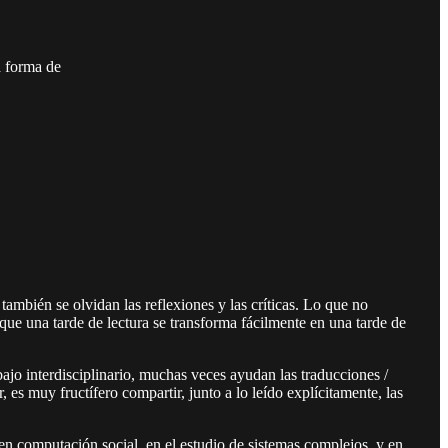
a forma de
ambién se olvidan las reflexiones y las críticas. Lo que no
ue una tarde de lectura se transforma fácilmente en una tarde de
jo interdisciplinario, muchas veces ayudan las traducciones /
 es muy fructífero compartir, junto a lo leído explícitamente, las
n computación social, en el estudio de sistemas complejos, y en