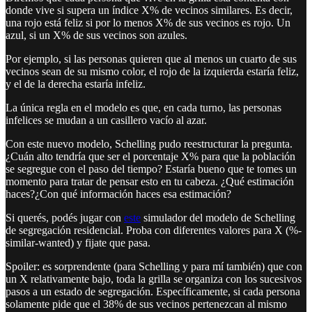
donde vive si supera un índice X% de vecinos similares. Es decir,
una rojo está feliz si por lo menos X% de sus vecinos es rojo. Un
azul, si un X% de sus vecinos son azules.
Por ejemplo, si las personas quieren que al menos un cuarto de sus
vecinos sean de su mismo color, el rojo de la izquierda estaría feliz,
y el de la derecha estaría infeliz.
La única regla en el modelo es que, en cada turno, las personas
infelices se mudan a un casillero vacío al azar.
Con este nuevo modelo, Schelling pudo reestructurar la pregunta.
¿Cuán alto tendría que ser el porcentaje X% para que la población
se segregue con el paso del tiempo? Estaría bueno que te tomes un
momento para tratar de pensar esto en tu cabeza. ¿Qué estimación
haces?¿Con qué información haces esa estimación?
Si querés, podés jugar con
este
simulador del modelo de Schelling
de segregación residencial. Proba con diferentes valores para X (%-
similar-wanted) y fijate que pasa.
Spoiler: es sorprendente (para Schelling y para mí también) que con
un X relativamente bajo, toda la grilla se organiza con los sucesivos
pasos a un estado de segregación. Específicamente, si cada persona
solamente pide que el 38% de sus vecinos pertenezcan al mismo