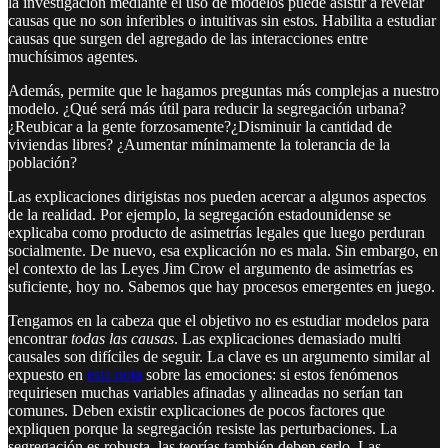
la investigación mediante el uso de modelos puede asistir a revelar
causas que no son inferibles o intuitivas sin estos. Habilita a estudiar
causas que surgen del agregado de las interacciones entre
muchísimos agentes.
Además, permite que le hagamos preguntas más complejas a nuestro
modelo. ¿Qué será más útil para reducir la segregación urbana?
¿Reubicar a la gente forzosamente?¿Disminuir la cantidad de
viviendas libres? ¿Aumentar mínimamente la tolerancia de la
población?
Las explicaciones dirigistas nos pueden acercar a algunos aspectos
de la realidad. Por ejemplo, la segregación estadounidense se
explicaba como producto de asimetrías legales que luego perduran
socialmente. De nuevo, esa explicación no es mala. Sin embargo, en
el contexto de las Leyes Jim Crow el argumento de asimetrías es
suficiente, hoy no. Sabemos que hay procesos emergentes en juego.
Tengamos en la cabeza que el objetivo no es estudiar modelos para
encontrar
todas las causas
. Las explicaciones demasiado multi
causales son difíciles de seguir. La clave es un argumento similar al
expuesto en
esta nota
sobre las emociones: si estos fenómenos
requiriesen muchas variables afinadas y alineadas no serían tan
comunes. Deben existir explicaciones de pocos factores que
expliquen porque la segregación resiste las perturbaciones. La
segregación es robusta, las teorías también deben serlo. Las