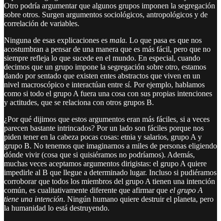
Otro podría argumentar que algunos grupos imponen la segregación
sobre otros. Surgen argumentos sociológicos, antropológicos y de
correlación de variables.
Ninguna de esas explicaciones es
mala.
Lo que pasa es que nos
acostumbran a pensar de una manera que es más fácil, pero que no
siempre refleja lo que sucede en el mundo. En especial, cuando
decimos que un grupo impone la segregación sobre otro, estamos
dando por sentado que existen entes abstractos que viven en un
nivel macroscópico e interactúan entre sí. Por ejemplo, hablamos
como si todo el grupo A fuera una cosa con sus propias intenciones
y actitudes, que se relaciona con otros grupos B.
¿Por qué dijimos que estos argumentos eran más fáciles, si a veces
parecen bastante intrincados? Por un lado son fáciles porque nos
piden tener en la cabeza pocas cosas: etnia y salarios, grupo A y
grupo B. No tenemos que imaginarnos a miles de personas eligiendo
dónde vivir (cosa que si quisiéramos no podríamos). Además,
muchas veces aceptamos argumentos dirigistas: el grupo A quiere
impedirle al B que llegue a determinado lugar. Incluso si pudiéramos
corroborar que todos los miembros del grupo A tienen una intención
común, es cualitativamente diferente que afirmar que
el grupo A
tiene una intención
. Ningún humano quiere destruir el planeta, pero
la humanidad lo está destruyendo.