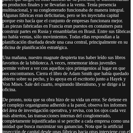
en productos finales y se llevarían a la venta. Tenía presencia
multinacional, y su conglomerado funcionaba de manera integral.
Algunas fábricas eran deficitarias, pero se les inyectaba capital
porque esto hacía que el conjunto de empresas funcionara mejor.
Las piezas fabricadas en Francia eran puestos en containers para
construir partes en Rusia y ensamblarlas en Brasil. Entre sus fábricas
no había ventas, sólo movimientos. Todas ellas respondían a la
planificación diseñada desde una casa central, principalmente en su
oficina de planificación estratégica.
Una mañana, nuestro magnate despierta tras haber leído sus libros
favoritos de la biblioteca. A veces, rememorar ideas juveniles
permite volver a ver con aquellos ojos primigenios al lugar en que
nos encontramos. Cierra el libro de Adam Smith que había quedado
abierto sobre su pecho, y lo apoya en el escritorio junto a Hayek y
Von Mises. Sale del cuarto, respirando liberalismo, y se dirige a la
oficina.
De pronto, nota que su obra hizo de su vida un error. Se detiene en
el complejo organigrama adherido a la pared, observa los informes
del área de investigación operativa, y revisa, con los ojos cada vez
más abiertos, las transacciones internas del conglomerado,
completamente injustificadas si se percibe a cada empresa como una
unidad que busca maximizar sus ganancias. Nota que la artificial
inyección de capital desde unas fábricas hacia otras interviene con el