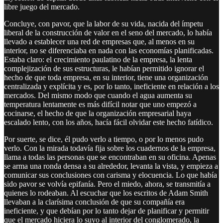
libre juego del mercado.
Concluye, con pavor, que la labor de su vida, nacida del ímpetu
liberal de la construcción de valor en el seno del mercado, lo había
llevado a establecer una red de empresas que, al menos en su
interior, no se diferenciaba en nada con las economías planificadas.
Estaba claro: el crecimiento paulatino de la empresa, la lenta
complejización de sus estructuras, le habían permitido ignorar el
hecho de que toda empresa, en su interior, tiene una organización
centralizada y explícita y es, por lo tanto, ineficiente en relación a los
mercados. Del mismo modo que cuando el agua aumenta su
temperatura lentamente es más difícil notar que uno empezó a
cocinarse, el hecho de que la organización empresarial haya
escalado lento, con los años, hacía fácil olvidar este hecho fatídico.
Por suerte, se dice, él pudo verlo a tiempo, o por lo menos pudo
verlo. Con la mirada todavía fija sobre los cuadernos de la empresa,
llama a todas las personas que se encontraban en su oficina. Apenas
se arma una ronda densa a su alrededor, levanta la vista, y empieza a
comunicar sus conclusiones con carisma y elocuencia. Lo que había
sido pavor se volvía epifanía. Pero el miedo, ahora, se transmitía a
quienes lo rodeaban. Al escuchar que los escritos de Adam Smith
llevaban a la clarísima conclusión de que su compañía era
ineficiente, y que debían por lo tanto dejar de planificar y permitir
que el mercado hiciera lo suyo al interior del conglomerado, la