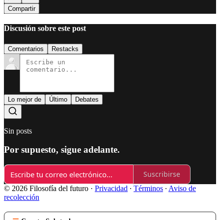
Compartir
Discusión sobre este post
Comentarios
Restacks
Lo mejor de
Último
Debates
Sin posts
Por supuesto, sigue adelante.
Suscribirse
© 2026 Filosofía del futuro
·
Privacidad
∙
Términos
∙
Aviso de
recolección