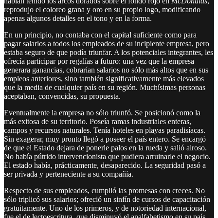
habían tenido los arcos dorados sobre el fondo rojo en
McDonalds
,
reprodujo el coloreo grana y oro en su propio logo, modificando
apenas algunos detalles en el tono y en la forma.
En un principio, no contaba con el capital suficiente como para
pagar salarios a todos los empleados de su incipiente empresa, pero
estaba seguro de que podía triunfar. A los potenciales integrantes, les
ofrecía participar por regalías a futuro: una vez que la empresa
generara ganancias, cobrarían salarios no sólo más altos que en sus
empleos anteriores, sino también significativamente más elevados
que la media de cualquier país en su región. Muchísimas personas
aceptaban, convencidas, su propuesta.
Eventualmente la empresa no sólo triunfó. Se posicionó como la
más exitosa de su territorio. Poseía ramas industriales enteras,
campos y recursos naturales. Tenía hoteles en playas paradisíacas.
Sin exagerar, muy pronto llegó a poseer el país entero. Se encargó
de que el Estado dejara de ponerle palos en la rueda y salió airoso.
No había pútrido intervencionista que pudiera arruinarle el negocio.
El estado había, prácticamente, desaparecido. La seguridad pasó a
ser privada y perteneciente a su compañía.
Respecto de sus empleados, cumplió las promesas con creces. No
sólo triplicó sus salarios; ofreció un sinfín de cursos de capacitación
gratuitamente. Uno de los primeros, y de notoriedad internacional,
fue el de lectoescritura, que disminuyó el analfabetismo en su país